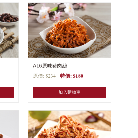
A16原味豬肉絲
特價: $180
原價: $234
加入購物車