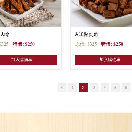
豬肉條
A18豬肉角
特價: $250
特價: $250
$325
原價: $325
加入購物車
加入購物車
1
2
3
4
5
6