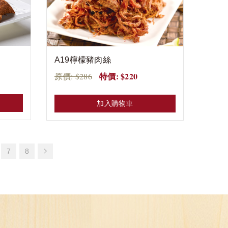
A19檸檬豬肉絲
特價: $220
原價: $286
加入購物車
7
8