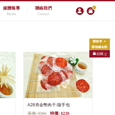
媒體報導
聯絡我們
0
Media
Contact
購物車
購物總金額
結帳
()
A28夯金幣肉干-隨手包
特價: $220
原價: $286