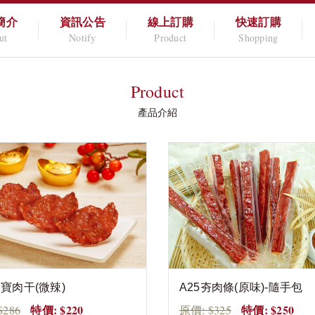
簡介
資訊公告
線上訂購
快速訂購
ut
Notify
Product
Shopping
Product
產品介紹
元寶肉干(微辣)
A25夯肉條(原味)-隨手包
特價: $220
特價: $250
$286
原價: $325