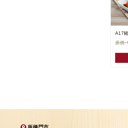
A17
原價: 
板橋門市